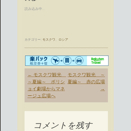
読み込み中…
カテゴリー:
モスクワ
、
ロシア
投
←
モスクワ観光
モスクワ観光 ～
稿
～夏編～ ボリシ
夏編～ 赤の広場
ナ
ョイ劇場からマネ
→
ビ
ージュ広場へ
ゲ
ー
シ
ョ
コメントを残す
ン