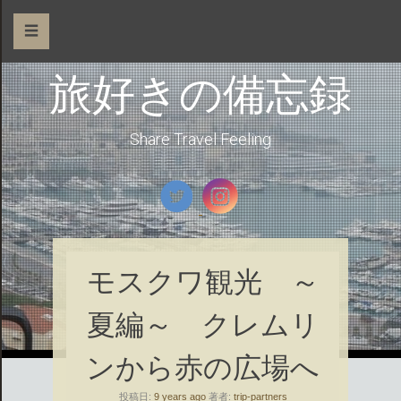
☰
旅好きの備忘録
Share Travel Feeling
モスクワ観光 ～
夏編～ クレムリ
ンから赤の広場へ
投稿日:
9 years ago
著者:
trip-partners