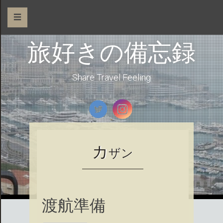
☰
旅好きの備忘録
Share Travel Feeling
カ
ザン
渡航準備