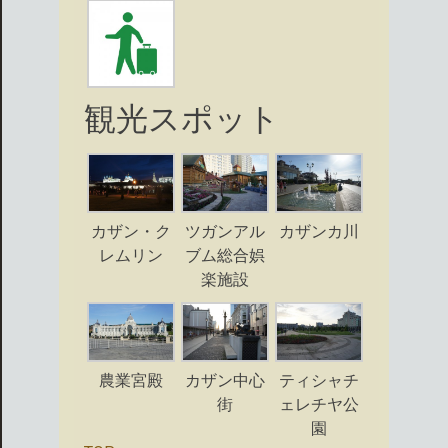
観光スポット
カザン・ク
ツガンアル
カザンカ川
レムリン
ブム総合娯
楽施設
農業宮殿
カザン中心
ティシャチ
街
ェレチヤ公
園