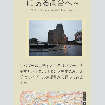
にある高台へ～
投稿日:
9 years ago
著者:
trip-partners
リバプールも残すところリバプール大
聖堂とメトロポリタン大聖堂のみ。ま
ずはリバプール大聖堂から行ってみま
すか。