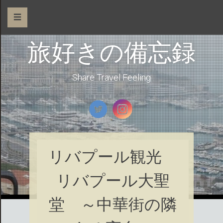
☰
旅好きの備忘録
Share Travel Feeling
リバプール観光
リバプール大聖
堂 ～中華街の隣