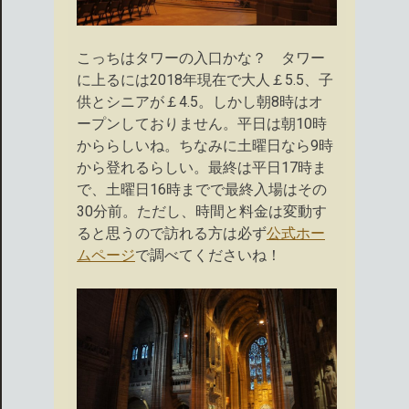
こっちはタワーの入口かな？ タワー
に上るには2018年現在で大人￡5.5、子
供とシニアが￡4.5。しかし朝8時はオ
ープンしておりません。平日は朝10時
かららしいね。ちなみに土曜日なら9時
から登れるらしい。最終は平日17時ま
で、土曜日16時までで最終入場はその
30分前。ただし、時間と料金は変動す
ると思うので訪れる方は必ず
公式ホー
ムページ
で調べてくださいね！