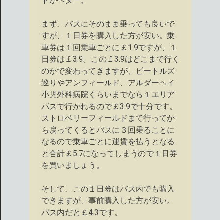
トがベター。
まず、バスにそのまま乗っても良いで
すが、１日券を購入した方が安い。乗
車券は１回乗車ごとに￡1.9ですが、１
日券は￡3.9。この￡3.9はどこまで行く
のかで変わってきますが、ビートルズ
巡りやアンフィールド、アルダーヘイ
小児外科病院くらいまでなら１エリア
パスで行かれるので￡3.9で十分です。
ストロベリーフィールドまで行ってか
ら戻ってくるとバスに３回乗ることに
なるので乗車ごとに運賃を払うとなる
と合計￡5.7になってしまうので１日券
を買いましょう。
そして、この１日券はバス内でも購入
できますが、事前購入した方が安い。
バス内だと￡4.3です。