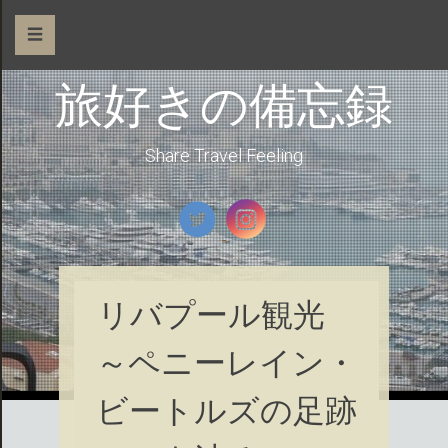
☰
旅好きの備忘録
Share Travel Feeling
リバプール観光
～ペニーレイン・
ビートルズの足跡