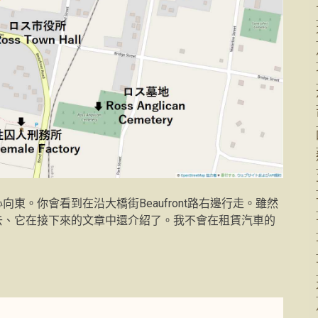
東。你會看到在沿大橋街Beaufront路右邊行走。雖然
去、它在接下來的文章中還介紹了。我不會在租賃汽車的
。