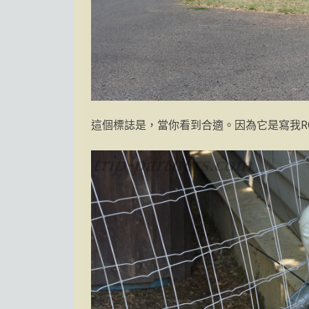
這個標誌是，當你看到合適。因為它是寫我R