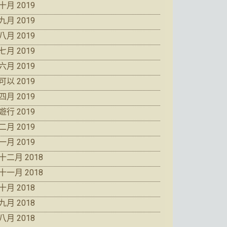
十月 2019
九月 2019
八月 2019
七月 2019
六月 2019
可以 2019
四月 2019
遊行 2019
二月 2019
一月 2019
十二月 2018
十一月 2018
十月 2018
九月 2018
八月 2018