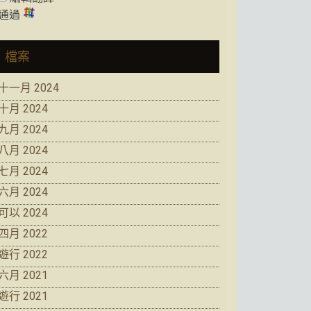
通過
檔案
十一月 2024
十月 2024
九月 2024
八月 2024
七月 2024
六月 2024
可以 2024
四月 2022
遊行 2022
六月 2021
遊行 2021