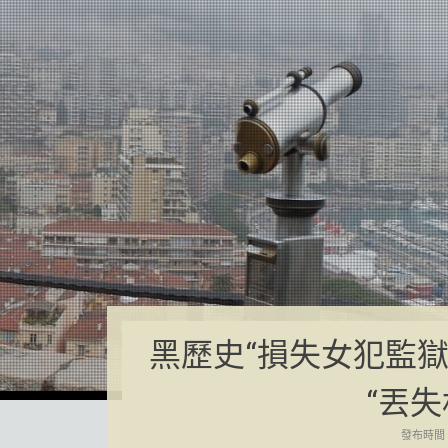
黑歷史“損失女犯監獄
“丟
發布時間