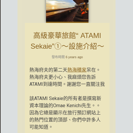
高級豪華旅館“ ATAMI
Sekaie”①〜設施介紹〜
發布時間
6 years ago
熱海府夫的第二天
熱海積家
呆在。
熱海府夫更小心、我麻煩您告訴
ATAMI到達時間。謝謝您一直關注我
該ATAMI Sekaie的所有者是撰寫新
資本理論的Omae Kenichi先生。。
因為它總是顯示在旅行預訂網站上
的熱門位置的頂部、你們中許多人
可能知道。