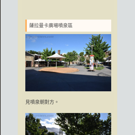
薩拉曼卡廣場噴泉區
見噴泉朝對方。