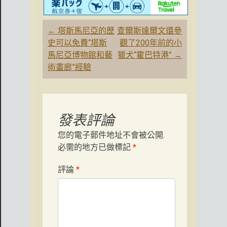
文
←
塔斯馬尼亞的歷
查爾斯達爾文還參
章
史可以免費“塔斯
觀了200年前的小
導
馬尼亞博物館和藝
獵犬“霍巴特港”
→
航
術畫廊”經驗
發表評論
您的電子郵件地址不會被公開.
必需的地方已做標記
*
評論
*