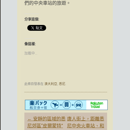
們的中央車站的旅遊。
分享這個:
像這樣:
加載中...
此條目發表在
澳大利亞
,
悉尼
.
文
←
安靜的區域的悉
唐人街上，距離悉
章
尼郊區“皮爾蒙特”
尼中央火車站、和