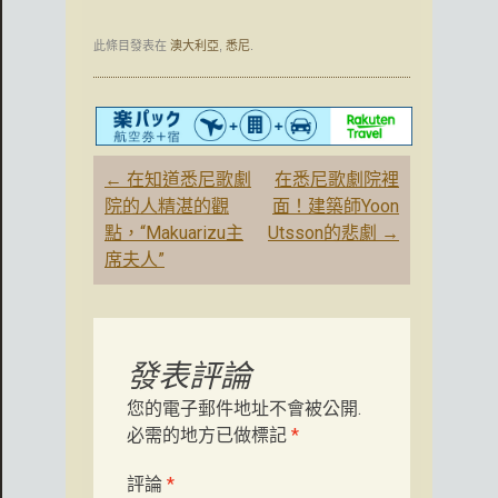
此條目發表在
澳大利亞
,
悉尼
.
文
←
在知道悉尼歌劇
在悉尼歌劇院裡
章
院的人精湛的觀
面！建築師Yoon
導
點，“Makuarizu主
Utsson的悲劇
→
航
席夫人”
發表評論
您的電子郵件地址不會被公開.
必需的地方已做標記
*
評論
*