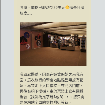
哎呀、價格已經漲到29美元
這是什麼
速度……
我四處遊蕩，因為在遊覽開始之前我有
空。這次旅行的聚會地點離售票處有點
遠。再次走下入口樓梯、在商店門前，
再往右拐下樓梯。由於票證上寫有團體
編號（我認為是字母A或B），、您只需
要在粘貼字母的支柱附近等待。