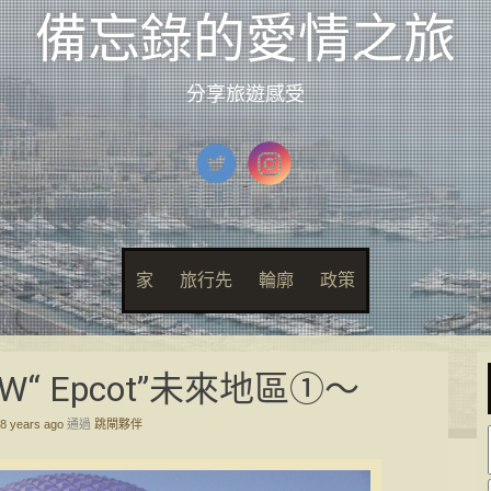
備忘錄的愛情之旅
分享旅遊感受
家
旅行先
輪廓
政策
“ Epcot”未來地區①〜
8 years ago
通過
跳閘夥伴