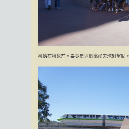
擁擠在噴泉前。畢竟是這個高爾夫球射擊點