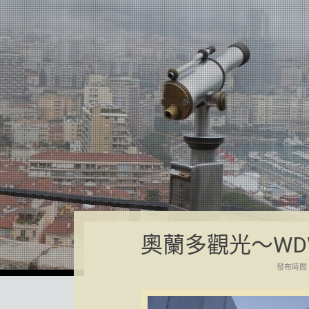
奧蘭多觀光〜WDW
發布時間