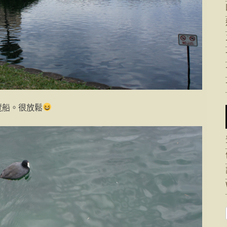
覽船。很放鬆