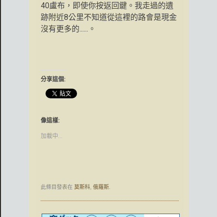
40盧布，即使你按返回鍵。我走過的遺
跡附近8公里不知道從這裡的路會是現金
沒有更多的......。
分享這個:
像這樣:
加載中...
此條目發表在
莫斯科
,
俄羅斯
.