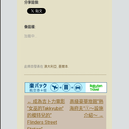
分享這個:
像這樣:
加載中...
此條目發表在
澳大利亞
,
墨爾本
.
文
←
成為吉卜力電影
高級豪華旅館“熱
章
“女巫的Takkyubin”
海府夫”①〜設施
導
的模特兒的“
介紹〜
→
航
Flinders Street