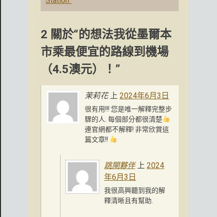
Station”
2 關於“的想法我從墨爾本
市乘最便宜的路線到機場
（4.5澳元）！”
茉莉花
上
2024年6月3日
很有用!!! 您是唯一解釋完整步
驟的人. 每個部分都很清楚
連官網都不解釋! 非常欣賞這
篇文章!!
跳閘夥伴
上
2024
年6月3日
我很高興聽到我的解
釋清晰且有幫助.