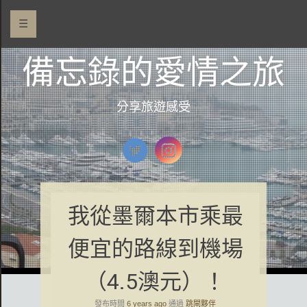
☰
備忘錄的愛情之旅
分享旅遊感受
我從墨爾本市乘最
便宜的路線到機場
（4.5澳元）！
發布時間
6 years ago
通過
跳閘夥伴