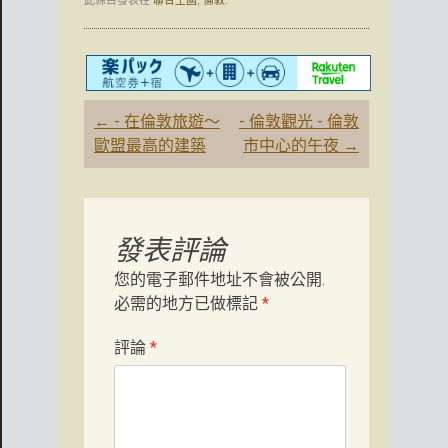
此條目發表在
聯合王國
,
倫敦
.
文
←
- 在倫敦旅遊〜
- 倫敦觀光 - 倫敦
章
歐盟最高的建築
市中心的午夜
→
導
航
發表評論
您的電子郵件地址不會被公開.
必需的地方已做標記
*
評論
*