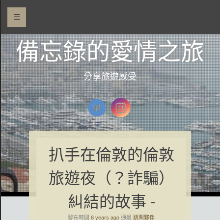
☰
備忘錄的愛情之旅
分享旅遊感受
扒手在倫敦的倫敦
旅遊夜（？詐騙）
糾結的故事 -
發布時間
8 years ago
通過
跳閘夥伴