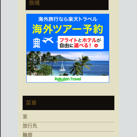
旗幟
菜單
家
旅行先
輪廓