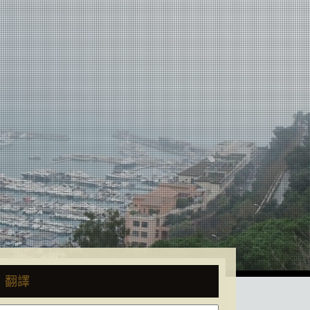
頁/katekyonet/trip-
翻譯