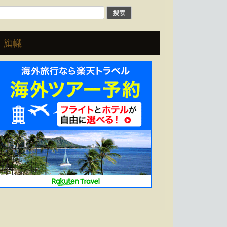
搜
索:
旗幟