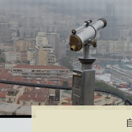
警告
: 獲取圖像大小(/wordpress/wp-content/uploads/2016/01
partners.com/public_html/wordpress/wp-content/themes/s