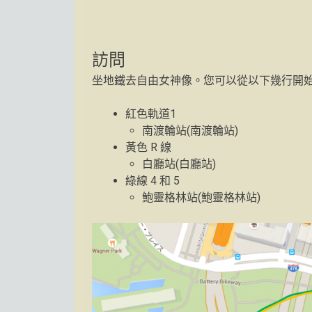
訪問
坐地鐵去自由女神像。您可以從以下幾行開
紅色軌道1
南渡輪站(南渡輪站)
黃色 R 線
白廳站(白廳站)
綠線 4 和 5
鮑靈格林站(鮑靈格林站)