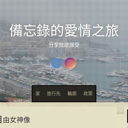
/Statue_of_Liberty.jpg): 無法打開流: 在......中沒有該文件或目錄
/主
ixteen-child/modules/header/twitter-card.php
在線的
47
備忘錄的愛情之旅
分享旅遊感受
家
旅行先
輪廓
政策
自
由女神像