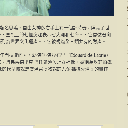
。顧名思義、自由女神像右手上有一個計時器，照亮了世
外，皇冠上的七個突起表示七大洲和七海。、它像徵著向
織列為世界文化遺產。、它被視為全人類共有的財產。
的。。愛德華·德·拉布里（Edouard de Labrie）
、請弗雷德里克·巴托爾迪設計女神像。被稱為埃菲爾鐵
像的模型據說是盧浮宮博物館的尤金·福拉克洛瓦的畫作