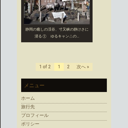
静岡の癒しの渓谷、寸又峡の静けさに
浸る① ゆるキャン△の...
1 of 2
1
2
次へ »
メニュー
ホーム
旅行先
プロフィール
ポリシー