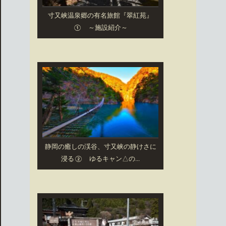
寸又峡温泉郷の有名旅館『翠紅苑』
① ～施設紹介～
静岡の癒しの渓谷、寸又峡の静けさに
浸る② ゆるキャン△の...