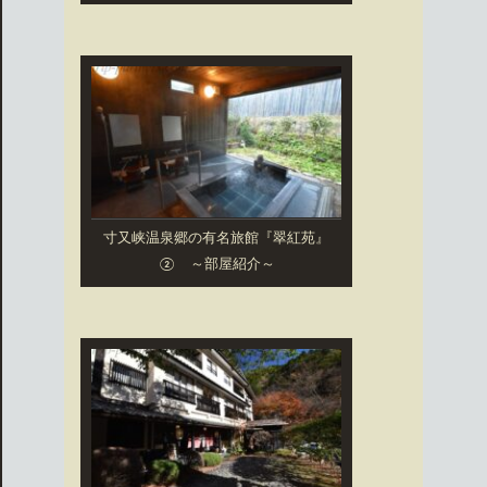
寸又峡温泉郷の有名旅館『翠紅苑』
② ～部屋紹介～