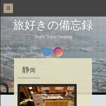
☰
旅好きの備忘録
Share Travel Feeling
静
岡