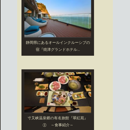
静岡県にあるオールインクルーシブの
宿『焼津グランドホテル...
寸又峡温泉郷の有名旅館『翠紅苑』
③ ～食事紹介～