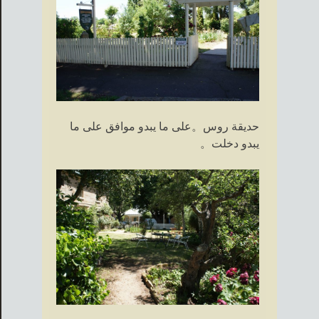
حديقة روس。على ما يبدو موافق على ما
يبدو دخلت。