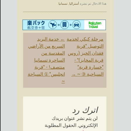
هذا الادخال تم نشره
أستراليا
,
تسمانيا
.
آخر
مرحلة كيكي لخدمة
←
خدمة البريد
الملاحة
التوصيل "قرية
السريع من الأراضي
فقدان الخبز (روس
المقدسة من
قرية المخابز)" -
الساحرة تسمانيا
"خسارة قرية"
منتصف! - "قرية
السياحية ③ ~
→
انجليس" ① السياحة
~
اترك رد
لن يتم نشر عنوان بريدك
الإلكتروني.
الحقول المطلوبة