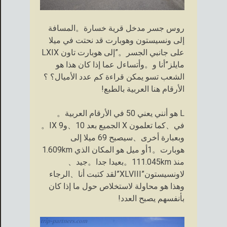
روس جسر مدخل قرية خسارة。المسافة
إلى ونسيستون وهوبارت قد نحتت في ميلا
على جانبي الجسر。”إلى هوبارت تاون LXIX
مايلز”أنا و。وأتساءل عما إذا كان هذا هو
الشعب تسو يمكن قراءة كم عدد الأميال؟ ؟
الأرقام هنا العربية بالطبع!
L هو أنني يعني 50 في الأرقام العربية。
في、كما تعلمون X الجميع بعد 10、وIX 9。
وبعبارة أخرى、سيصبح 69 ميلا إلى
هوبارت。1أو ميل هو المكان الذي 1.609km
منذ 111.045km。بعيدا جدا。جيد、
لاونسيستون”XLVIII”لقد كتبت أنا、الرجاء
وهذا هو محاولة لاستخلاص حول ما إذا كان
بأنفسهم يصبح العدد!