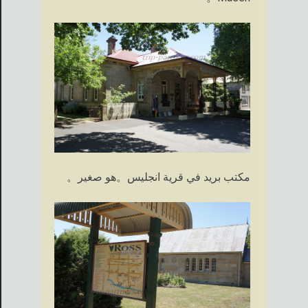
مكتب بريد في قرية انجليس。هو صغير。