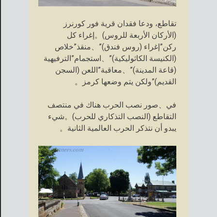
تقاطع، ودعا فقدان قرية فور كورنرز
(الأركان الأربعة للروس)。إغراء كل
ركن”إغراء (روس فندق)”、منقذ”خلاص
(الكنيسة الكاثوليكية)”、استجمام”الترفيهية
(قاعة المدينة)”、معاقبة”اللعن (السجن
القديم)”ولكن يتم وضعها كرمز。
في、صور نصب الحرب هناك في منتصف
التقاطع (النصب التذكاري للحرب)。شيء
يبدو أن نتذكر الحرب العالمية الثانية。