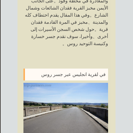
والمغادرة في محطة وقود。على الجانب
الأيمن مخبز القرية فقدان الشائعات وشمال
الشارع。وفي هذا المقال يقدم اختطاف كله
والمدينة、مخبز في المرة القادمة فقدان
قرية。حول شخص السجن الأسيرات إلى
أخرى、وأخيرا، سوف نقدم جسر خسارة
وكنيسة التوحيد روس。
في لقرية انجليس عبر جسر روس