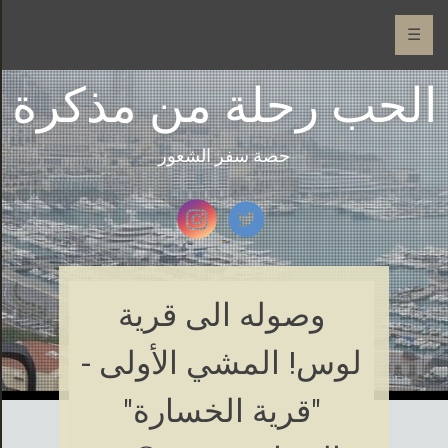
☰
الحب رحلة من مذكرة
حصة سفر الشعور
وصوله الى قرية
لوس! المشي الأولى -
"قرية الخسارة"