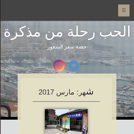
☰
الحب رحلة من مذكرة
حصة سفر الشعور
ش
هر:
مارس 2017