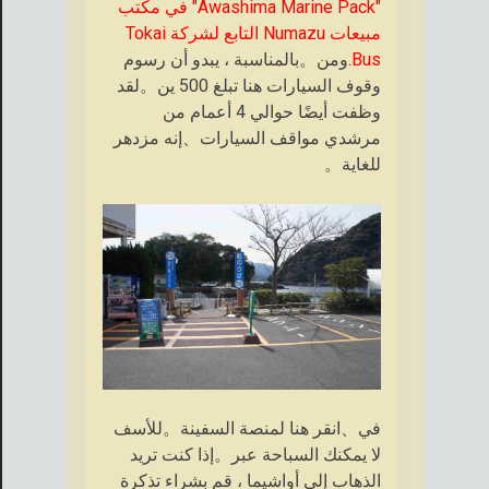
"Awashima Marine Pack" في مكتب
مبيعات Numazu التابع لشركة Tokai
Bus.
ومن。بالمناسبة ، يبدو أن رسوم
وقوف السيارات هنا تبلغ 500 ين。لقد
وظفت أيضًا حوالي 4 أعمام من
مرشدي مواقف السيارات、إنه مزدهر
للغاية。
في、انقر هنا لمنصة السفينة。للأسف
لا يمكنك السباحة عبر。إذا كنت تريد
الذهاب إلى أواشيما ، قم بشراء تذكرة