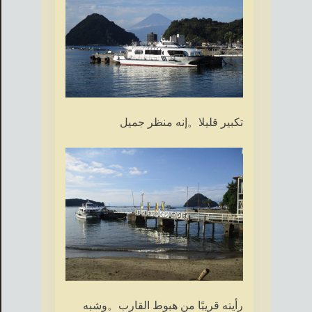
تكبير قليلا。إنه منظر جميل
رأيته قريبًا من هبوط القارب。وشبه