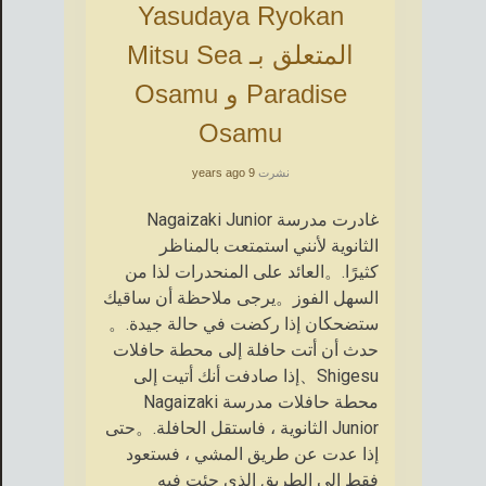
Yasudaya Ryokan
المتعلق بـ Mitsu Sea
Paradise و Osamu
Osamu
نشرت
9 years ago
غادرت مدرسة Nagaizaki Junior
الثانوية لأنني استمتعت بالمناظر
كثيرًا.。العائد على المنحدرات لذا من
السهل الفوز。يرجى ملاحظة أن ساقيك
ستضحكان إذا ركضت في حالة جيدة.。
حدث أن أتت حافلة إلى محطة حافلات
Shigesu、إذا صادفت أنك أتيت إلى
محطة حافلات مدرسة Nagaizaki
Junior الثانوية ، فاستقل الحافلة.。حتى
إذا عدت عن طريق المشي ، فستعود
فقط إلى الطريق الذي جئت فيه