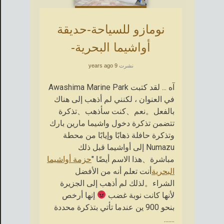
نومازو للسياحة-حديقة
أواشيما البحرية-
نشرت
9 years ago
آه ... لقد كتبت Awashima Marine Park
في العنوان ، لكنني لم أذهب إلى هناك
بالفعل。نعم、كنت سأذهب、تذكرة
تتضمن تذكرة دخول واشيما مارين بارك
وتذكرة حافلة ذهابًا وإيابًا من محطة
Numazu إلى أواشيما قبل ذلك
مباشرة、هذا الاسم أيضًا "
حزمة أواشيما
البحرية
أنت تعلم أنه من الأفضل
الشراء。لذلك لم أذهب إلى الجزيرة
لأنها كانت نوبة غضب
إنها أرخص
بنحو 900 ين عندما تأتي بتذكرة محددة
.......