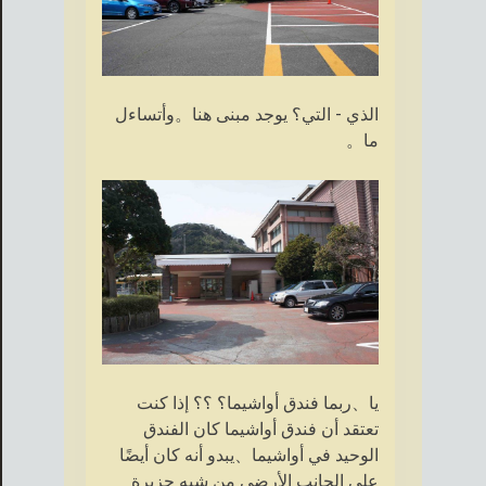
الذي - التي؟ يوجد مبنى هنا。وأتساءل
ما。
يا、ربما فندق أواشيما؟ ؟؟ إذا كنت
تعتقد أن فندق أواشيما كان الفندق
الوحيد في أواشيما、يبدو أنه كان أيضًا
على الجانب الأرضي من شبه جزيرة