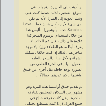
لن أذهب إلى الجزيرة、تجولت في
الموقع الصغير ، لذلك عندما كنت على
وشك العودة إلى المنزل لأنه لم يكن
لدي شيء لأراه ، كان هناك خط ... Love
Live Sunshine。أوشيورا、أليس هذا
من خلال استخدام الرسوم المتحركة!
علاوة على ذلك ، فإن عم الكاتب لا
يعرف أبدًا ما هو الطلاء.(لول)。لا توجد
متاجر هنا ، لذلك إذا كنت جائعًا ، يمكنك
الشراء والأكل هنا.。السعر بالطبع
معقول。يا、في الجزء الخلفي من
الصورة توجد حافلة نقل أخرى من فندق
أواشيما ... كم عددهم إجمالاً؟。
تم تقديم فندق أواشيما هذه المرة وهو
مشهور بين السكان المحليين بفنادقه
الفاخرة.。هل كانت غرفة جناح في
جميع الغرف؟ إذا كنت تستطيع تحمله ،