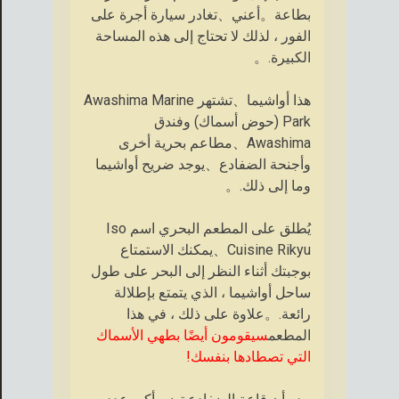
بطاعة。أعني、تغادر سيارة أجرة على
الفور ، لذلك لا تحتاج إلى هذه المساحة
الكبيرة.。
هذا أواشيما、تشتهر Awashima Marine
Park (حوض أسماك) وفندق
Awashima、مطاعم بحرية أخرى
وأجنحة الضفادع、يوجد ضريح أواشيما
وما إلى ذلك.。
يُطلق على المطعم البحري اسم Iso
Cuisine Rikyu、يمكنك الاستمتاع
بوجبتك أثناء النظر إلى البحر على طول
ساحل أواشيما ، الذي يتمتع بإطلالة
رائعة.。علاوة على ذلك ، في هذا
المطعم
سيقومون أيضًا بطهي الأسماك
التي تصطادها بنفسك!