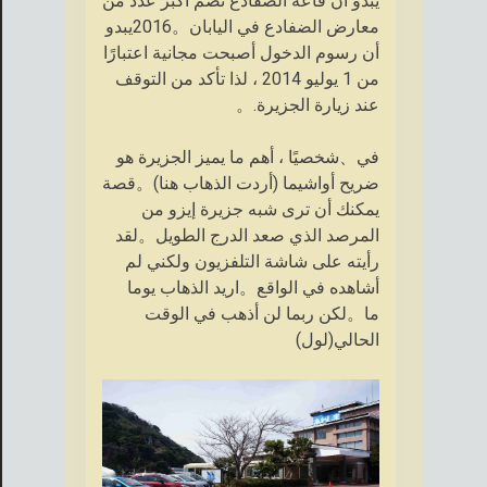
يبدو أن قاعة الضفادع تضم أكبر عدد من
معارض الضفادع في اليابان。2016يبدو
أن رسوم الدخول أصبحت مجانية اعتبارًا
من 1 يوليو 2014 ، لذا تأكد من التوقف
عند زيارة الجزيرة.。
في、شخصيًا ، أهم ما يميز الجزيرة هو
ضريح أواشيما (أردت الذهاب هنا)。قصة
يمكنك أن ترى شبه جزيرة إيزو من
المرصد الذي صعد الدرج الطويل。لقد
رأيته على شاشة التلفزيون ولكني لم
أشاهده في الواقع。اريد الذهاب يوما
ما。لكن ربما لن أذهب في الوقت
الحالي(لول)