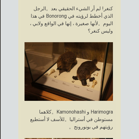
كنغر! لم أر الشيء الحقيقي بعد。الرجل
الذي أخطط لرؤيته في Bonorong في هذا
اليوم。لأنها صغيرة ، إنها في الواقع ولابي ،
وليس كنغر؟
Harimogra و Kamonohashi。كلاهما
مستوطن في أستراليا。للأسف لا أستطيع
رؤيتهم في بونورونج。