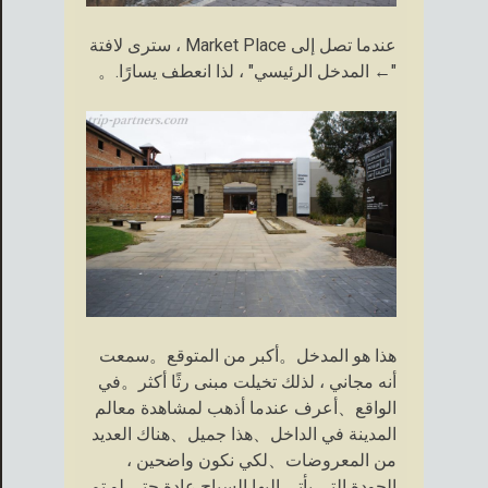
عندما تصل إلى Market Place ، سترى لافتة
"← المدخل الرئيسي" ، لذا انعطف يسارًا.。
هذا هو المدخل。أكبر من المتوقع。سمعت
أنه مجاني ، لذلك تخيلت مبنى رثًا أكثر。في
الواقع、أعرف عندما أذهب لمشاهدة معالم
المدينة في الداخل、هذا جميل、هناك العديد
من المعروضات、لكي نكون واضحين ،
الجودة التي يأتي إليها السياح عادة حتى لو تم