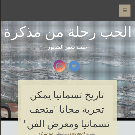
☰
الحب رحلة من مذكرة
حصة سفر الشعور
تاريخ تسمانيا يمكن
تجربة مجانا "متحف
تسمانيا ومعرض الفن"
نشرت
7 years ago
بواسطة
رحلة-شركاء