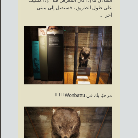
أتساءل ما إذا كان المعرض هنا、إذا مشيت
على طول الطريق ، فستصل إلى مبنى
آخر。
مرحبًا بك في Wonbattu! !! !!