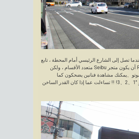
ارب الساعة、عندما تصل إلى الشارع الرئيسي أمام المحطة ، تابع
إلى اليمين。يمكن رؤية RAKUUN بشكل مائل.。اعتاد RAKUUN أن يكون متجر Seibu متعدد الأقسام ، ولكن
موتو、يمكنك مشاهدة فنانين يضحكون كما
تشاهدهم في البث التلفزيوني المباشر。بالتأكيد Harisenbon أو "1、2、3! !! تساءلت عما إذا كان القدر الساخن