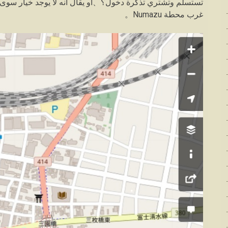
تستسلم وتشتري تذكرة دخول؟、أو يقال أنه لا يوجد خيار سوى الذها
غرب محطة Numazu。