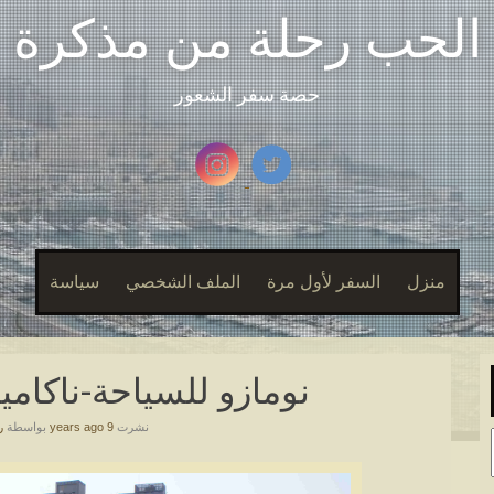
الحب رحلة من مذكرة
حصة سفر الشعور
منزل
السفر لأول مرة
الملف الشخصي
سياسة
نومازو للسياحة-ناكامي
نشرت
9 years ago
بواسطة
ر