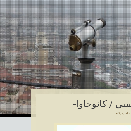
سي / كانوجاوا-
حلة-شركاء