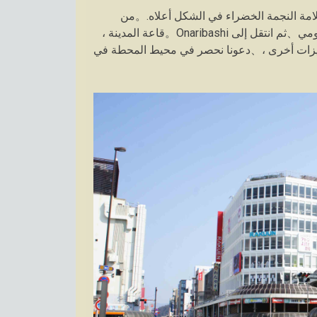
علامة النجمة الخضراء في الشكل أعلاه.。من
محطة Numazu عبر Nakamise Dori、سنترال بارك、جسر ايومي、ثم انتقل إلى Onaribashi。قاعة المدينة ،
 ، مكتبة Numazu ، إلخ.、هناك مميزات أخرى ،、دعونا نحصر في محيط المحطة في