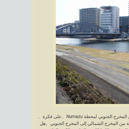
أخيرًا ، دعنا نتجول في محطة Numazu。نقطة الانطلاق هي من المخرج الجنوبي لمحطة Numazu。على فكرة、
المحطة من المخرج الشمالي إلى المخرج الجنوبي。هل