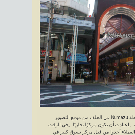
يمكن رؤية Nakamise-dori على الفور إلى اليسار مع وجود محطة Numazu في الخلف من موقع التصوير
 أمام المحطة、اعتادت أن تكون مركزًا تجاريًا。في الوقت
 العملاء أخذوا من قبل مركز تسوق كبير في