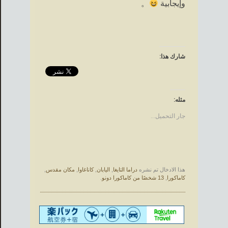
وإيجابية
。
شارك هذا:
مثله:
جار التحميل...
هذا الادخال تم نشره
دراما التايغا
,
اليابان
,
كاناغاوا
,
مكان مقدس
,
كاماكورا
,
13 شخصًا من كاماكورا دونو
.