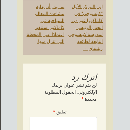
آخر
إلى المركز الأول
←
يبدو أن بداية
الملاحة
"كينشوجي" في
مشاهدة المعالم
كاماكورا غوزان ،
السياحية في
الجبل الرئيسي
كاماكورا ستتغير
لمدرسة كينشوجي
اعتمادًا على المحطة
التابعة لطائفة
التي تنزل منها.
رينساي
→
اترك رد
لن يتم نشر عنوان بريدك
الإلكتروني.
الحقول المطلوبة
محددة
*
تعليق
*