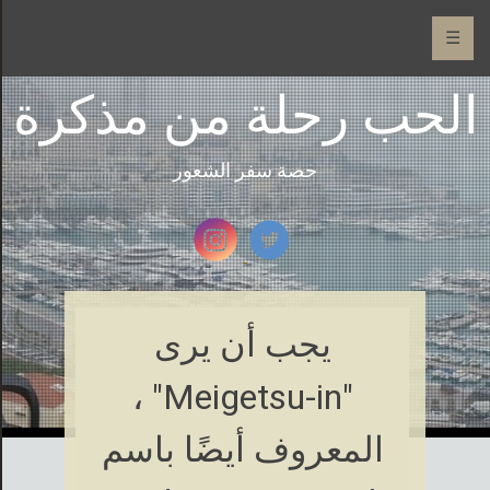
☰
الحب رحلة من مذكرة
حصة سفر الشعور
يجب أن يرى
"Meigetsu-in" ،
المعروف أيضًا باسم