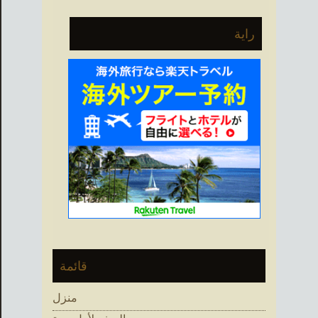
عن:
راية
قائمة
منزل