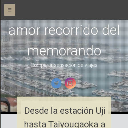
☰
amor recorrido del
memorando
Compartir sensación de viajes
Desde la estación Uji
hasta Taiyougaoka a