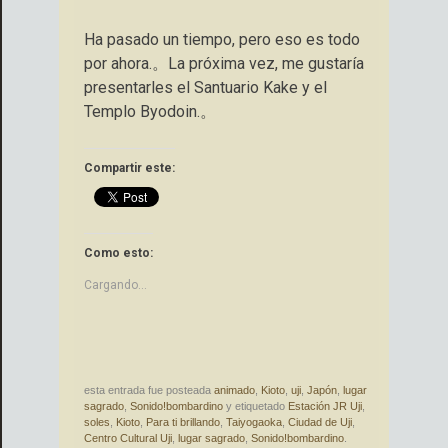
Ha pasado un tiempo, pero eso es todo
por ahora.。La próxima vez, me gustaría
presentarles el Santuario Kake y el
Templo Byodoin.。
Compartir este:
Como esto:
Cargando...
esta entrada fue posteada
animado
,
Kioto
,
uji
,
Japón
,
lugar
sagrado
,
Sonido!bombardino
y etiquetado
Estación JR Uji
,
soles
,
Kioto
,
Para ti brillando
,
Taiyogaoka
,
Ciudad de Uji
,
Centro Cultural Uji
,
lugar sagrado
,
Sonido!bombardino
.