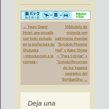
Mensaje
←
Yaizu Grand
10Modelo de
de
Hotel, una posada
moneda yen
navegación
con todo incluido
patrimonio mundial
en la prefectura de
“Byodoin Phoenix
Shizuoka
Hall” y Kake Shrine
~Introducción a la
~ “Para ti brillar” y
comida~
“Sonido!Recorrien
do los lugares
sagrados del
Bombardino
→
Deja una