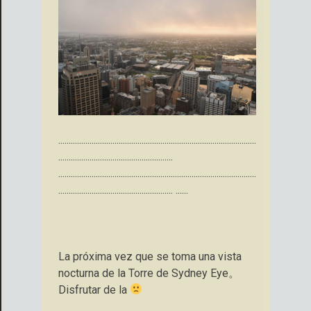
...............................................................................................
.......................................................
...............................................................................................
....................................................... ......
La próxima vez que se toma una vista
nocturna de la Torre de Sydney Eye。
Disfrutar de la