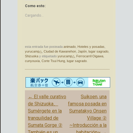
Como esto:
Cargando...
esta entrada fue posteada
animado
,
Hoteles y posadas
,
yurucamp△
,
Ciudad de Kawanehon
,
Japón
,
lugar sagrado
,
Shizuoka
y etiquetado
yurucamp△
,
Ferrocarril Oigawa
,
cunyouxia
,
Corte Tsui Hung
,
lugar sagrado
.
Mensaje
←
El valle curativo
Suikoen, una
de
de Shizuoka、
famosa posada en
navegación
Sumérgete en la
Sumatakyo Onsen
tranquilidad de
Village ②
Sumata Gorge ②
~Introducción a la
También es un
habitación~
→