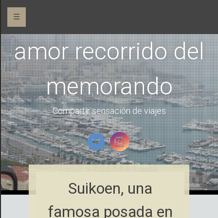
☰
amor recorrido del
memorando
Compartir sensación de viajes
Suikoen, una
famosa posada en