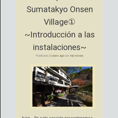
Sumatakyo Onsen
Village①
~Introducción a las
instalaciones~
Publicado
2 years ago
por
trip-socios