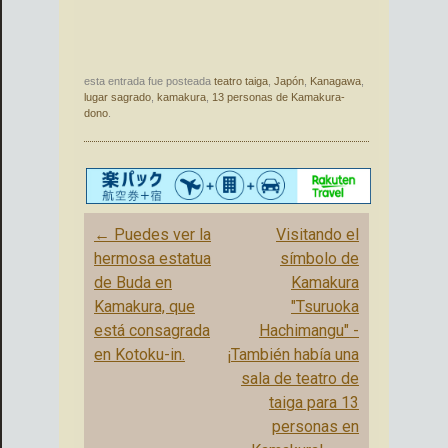
esta entrada fue posteada
teatro taiga
,
Japón
,
Kanagawa
,
lugar sagrado
,
kamakura
,
13 personas de Kamakura-
dono
.
Mensaje
←
Puedes ver la
Visitando el
de
hermosa estatua
símbolo de
navegación
de Buda en
Kamakura
Kamakura, que
"Tsuruoka
está consagrada
Hachimangu" -
en Kotoku-in.
¡También había una
sala de teatro de
taiga para 13
personas en