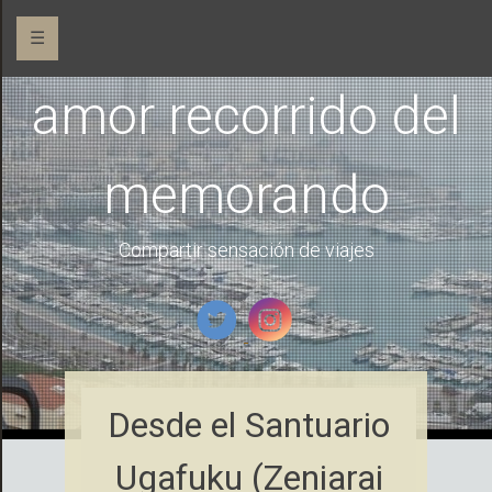
☰
amor recorrido del
memorando
Compartir sensación de viajes
Desde el Santuario
Ugafuku (Zeniarai